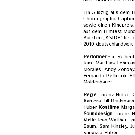
Ein Auszug aus dem Fi
Choreographic Captur
sowie einen Kinopreis.
auf dem Filmfest Münc
Kurzflim „ASIDE“ lief 
2010 deutschlandweit 
Performer -
in Reihen
Kim, Matthias Lehman
Morales, Andy Zonday,
Fernando Pelliccoli, El
Moldenhauer
Regie
Lorenz Huber
Kamera
Till Brinkman
Huber
Kostüme
Marga
Sounddesign
Lorenz 
Vielle
Jean Walther
To
Baum, Sam Kinsley, Ju
Vanessa Huber