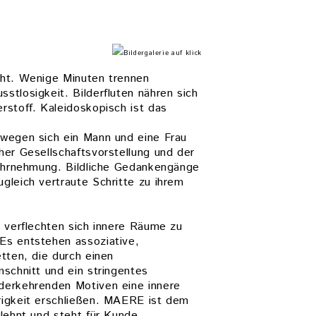
Bildergalerie auf klick
ht. Wenige Minuten trennen
stlosigkeit. Bilderfluten nähren sich
rstoff. Kaleidoskopisch ist das
wegen sich ein Mann und eine Frau
her Gesellschaftsvorstellung und der
wahrnehmung. Bildliche Gedankengänge
gleich vertraute Schritte zu ihrem
n verflechten sich innere Räume zu
Es entstehen assoziative,
tten, die durch einen
schnitt und ein stringentes
derkehrenden Motiven eine innere
igkeit erschließen. MAERE ist dem
lehnt und steht für Kunde.