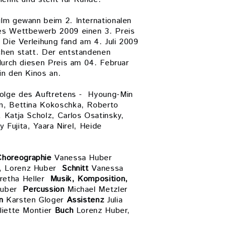
lm gewann beim 2. Internationalen
es Wettbewerb 2009 einen 3. Preis
 Die Verleihung fand am 4. Juli 2009
hen statt. Der entstandenen
durch diesen Preis am 04. Februar
in den Kinos an.
folge des Auftretens - Hyoung-Min
n, Bettina Kokoschka, Roberto
 Katja Scholz, Carlos Osatinsky,
ly Fujita, Yaara Nirel, Heide
Choreographie
Vanessa Huber
n, Lorenz Huber
Schnitt
Vanessa
retha Heller
Musik, Komposition,
Huber
Percussion
Michael Metzler
n
Karsten Gloger
Assistenz
Julia
liette Montier
Buch
Lorenz Huber,