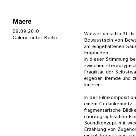
Maere
09.09.2010
Wasser umschließt dic
Galerie unter Berlin
Bewusstsein von Bewus
am eingehaltenen Saue
Empfinden.
In dieser Stimmung be
zwischen stereotypisc
Fragilität der Selbst
ergeben fremde und zu
Inneren.
In der Filmkompositio
einem Gedankennetz. 
fragmentarische Bildke
choreographischen Film
Soundkonzept mit wie
Erzählung von Zugehör
mittelaltdeutschen ent